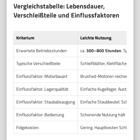
Vergleichstabelle: Lebensdauer,
Verschleißteile und Einflussfaktoren
Kriterium
Leichte Nutzung
Erwartete Betriebsstunden
ca.
300–800 Stunden
. Typisch
Typische Verschleißteile
Schleifblätter, Klettfläche, Klem
Einflussfaktor: Motorbauart
Brushed-Motoren reichen oft aus
Einflussfaktor: Lagerqualität
Einfache Kugellager. Austausch o
Einflussfaktor: Staubabsaugung
Einfache Staubbeutel. Schutz be
Einflussfaktor: Bedienung
Schonende Nutzung hält länger.
Folgekosten
Gering. Hauptkosten Schleifmate