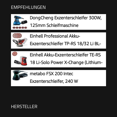
EMPFEHLUNGEN
DongCheng Exzenterschleifer 300W,
125mm Schleifmaschine
Einhell Professional Akku-
Exzenterschleifer TP-RS 18/32 Li BL-
Solo
Einhell Akku-Exzenterschleifer TE-RS
18 Li-Solo Power X-Change (Lithium-
Ionen, Drehzahl-Elektronik, Mikro-
metabo FSX 200 Intec
Kletthaftung, inkl. 1x Schleifpapier P80, ohne
Exzenterschleifer, 240 W
Akku und Ladegerät)
Schleifmaschine für Holz
HERSTELLER