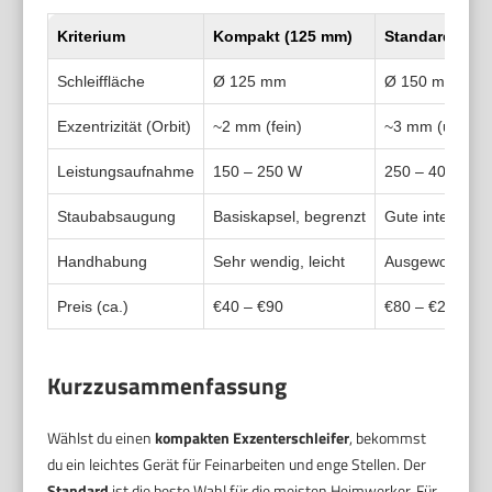
Kriterium
Kompakt (125 mm)
Standard (15
Schleiffläche
Ø 125 mm
Ø 150 mm
Exzentrizität (Orbit)
~2 mm (fein)
~3 mm (univers
Leistungsaufnahme
150 – 250 W
250 – 400 W
Staubabsaugung
Basiskapsel, begrenzt
Gute interne A
Handhabung
Sehr wendig, leicht
Ausgewogen, g
Preis (ca.)
€40 – €90
€80 – €200
Kurzzusammenfassung
Wählst du einen
kompakten Exzenterschleifer
, bekommst
du ein leichtes Gerät für Feinarbeiten und enge Stellen. Der
Standard
ist die beste Wahl für die meisten Heimwerker. Für