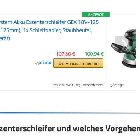
ANGEBOT
stem Akku Exzenterschleifer GEX 18V-125
er (125mm), 1x Schleifpapier, Staubbeutel,
rät)
❯
107,80 €
100,94 €
Bei Amazon ansehen
Preis inkl. MwSt., zzgl. Versandkosten
*
Anzeige
zenterschleifer und welches Vorgehe