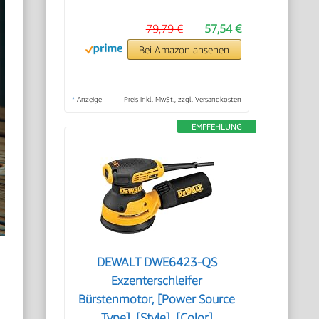
79,79 €
57,54 €
Bei Amazon ansehen
*
Anzeige
Preis inkl. MwSt., zzgl. Versandkosten
EMPFEHLUNG
DEWALT DWE6423-QS
Exzenterschleifer
Bürstenmotor, [Power Source
Type], [Style], [Color]