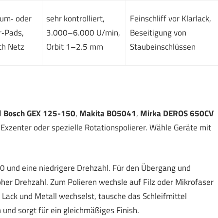
aum‑ oder
sehr kontrolliert,
Feinschliff vor Klarlack,
r‑Pads,
3.000–6.000 U/min,
Beseitigung von
ch Netz
Orbit 1–2.5 mm
Staubeinschlüssen
l
Bosch GEX 125-150
,
Makita BO5041
,
Mirka DEROS 650CV
h Exzenter oder spezielle Rotationspolierer. Wähle Geräte mit
 und eine niedrigere Drehzahl. Für den Übergang und
oher Drehzahl. Zum Polieren wechsle auf Filz oder Mikrofaser
Lack und Metall wechselst, tausche das Schleifmittel
und sorgt für ein gleichmäßiges Finish.