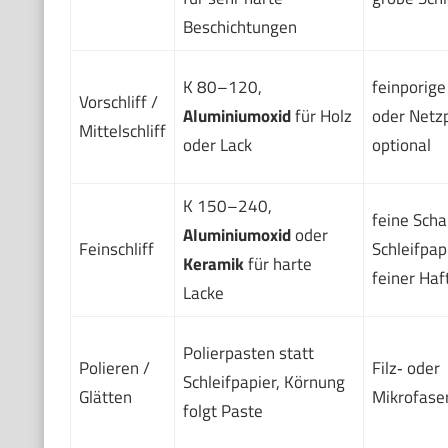
Beschichtungen
K 80–120,
feinporig
Vorschliff /
Aluminiumoxid
für Holz
oder Netz
Mittelschliff
oder Lack
optional
K 150–240,
feine Sch
Aluminiumoxid
oder
Feinschliff
Schleifpap
Keramik
für harte
feiner Haf
Lacke
Polierpasten statt
Polieren /
Filz‑ oder
Schleifpapier, Körnung
Glätten
Mikrofase
folgt Paste