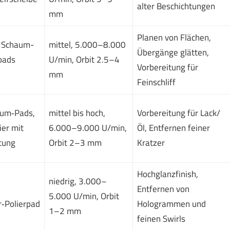
alter Beschichtungen
mm
Planen von Flächen,
e Schaum-
mittel, 5.000–8.000
Übergänge glätten,
pads
U/min, Orbit 2.5–4
Vorbereitung für
mm
Feinschliff
aum‑Pads,
mittel bis hoch,
Vorbereitung für Lack/
ier mit
6.000–9.000 U/min,
Öl, Entfernen feiner
tung
Orbit 2–3 mm
Kratzer
Hochglanzfinish,
niedrig, 3.000–
Entfernen von
5.000 U/min, Orbit
r‑Polierpad
Hologrammen und
1–2 mm
feinen Swirls