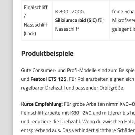
Finalschliff
K 800–2000,
feine Sch
/
Siliziumcarbid (SiC)
für
Mikrofase
Nassschliff
Nassschliff
gelegentli
(Lack)
Produktbeispiele
Gute Consumer‑ und Profi‑Modelle sind zum Beispie
und
Festool ETS 125
. Für Polierarbeiten eignen sic
regelbarer Drehzahl und passender Orbitgröße.
Kurze Empfehlung:
Für grobe Arbeiten nimm K40–80
Feinschliff arbeite mit K80–240 und mittlerer bis h
und reduziere die Drehzahl. Wenn du zwischen Holz, 
entsprechend aus. Das verhindert sichtbare Schäden 