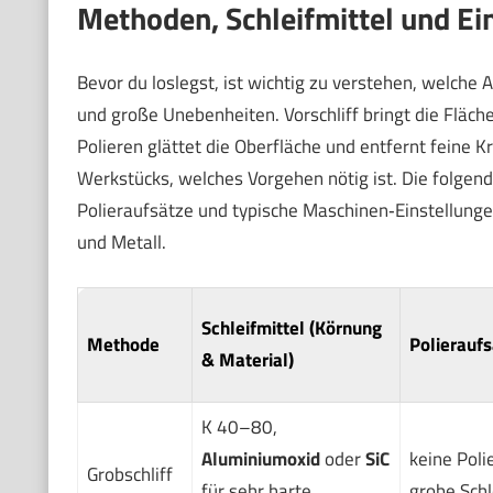
Methoden, Schleifmittel und Ei
Bevor du loslegst, ist wichtig zu verstehen, welche A
und große Unebenheiten. Vorschliff bringt die Fläche 
Polieren glättet die Oberfläche und entfernt feine K
Werkstücks, welches Vorgehen nötig ist. Die folgend
Polieraufsätze und typische Maschinen‑Einstellungen
und Metall.
Schleifmittel (Körnung
Methode
Polieraufs
& Material)
K 40–80,
Aluminiumoxid
oder
SiC
keine Poli
Grobschliff
für sehr harte
grobe Schl