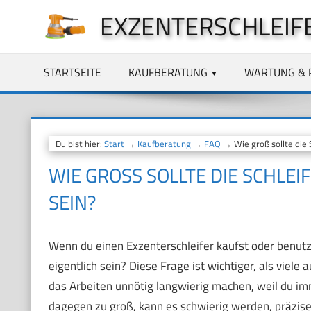
Zum
EXZENTERSCHLEIF
Inhalt
springen
STARTSEITE
KAUFBERATUNG
WARTUNG & 
Du bist hier:
Start
→
Kaufberatung
→
FAQ
→ Wie groß sollte die S
WIE GROSS SOLLTE DIE SCHLEI
EIN?
Wenn du einen Exzenterschleifer kaufst oder benutzt, 
eigentlich sein? Diese Frage ist wichtiger, als viele 
das Arbeiten unnötig langwierig machen, weil du imm
dagegen zu groß, kann es schwierig werden, präzise 