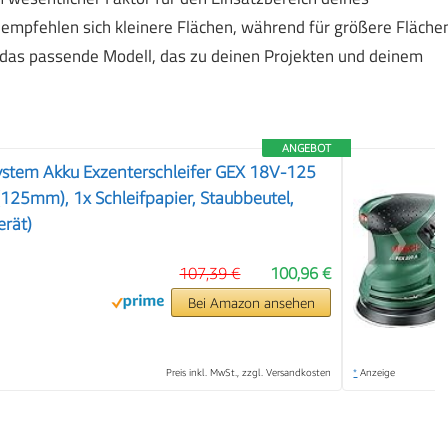
en empfehlen sich kleinere Flächen, während für größere Fläche
du das passende Modell, das zu deinen Projekten und deinem
ANGEBOT
stem Akku Exzenterschleifer GEX 18V-125
er (125mm), 1x Schleifpapier, Staubbeutel,
rät)
❯
107,39 €
100,96 €
Bei Amazon ansehen
Preis inkl. MwSt., zzgl. Versandkosten
*
Anzeige