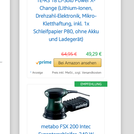
TE-RS 18 Li-Solo Power X-
Change (Lithium-Ionen,
Drehzahl-Elektronik, Mikro-
Kletthaftung, inkl. 1x
Schleifpapier P80, ohne Akku
und Ladegerät)
64,95 €
49,29 €
Bei Amazon ansehen
*
Anzeige
Preis inkl. MwSt., zzgl. Versandkosten
EMPFEHLUNG
metabo FSX 200 Intec