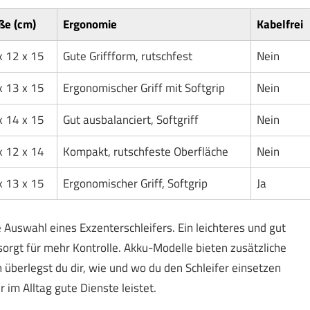
ße (cm)
Ergonomie
Kabelfrei
x 12 x 15
Gute Griffform, rutschfest
Nein
x 13 x 15
Ergonomischer Griff mit Softgrip
Nein
x 14 x 15
Gut ausbalanciert, Softgriff
Nein
x 12 x 14
Kompakt, rutschfeste Oberfläche
Nein
x 13 x 15
Ergonomischer Griff, Softgrip
Ja
ie Auswahl eines Exzenterschleifers. Ein leichteres und gut
rgt für mehr Kontrolle. Akku-Modelle bieten zusätzliche
n überlegst du dir, wie und wo du den Schleifer einsetzen
 im Alltag gute Dienste leistet.