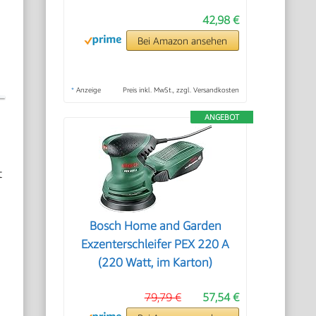
42,98 €
Bei Amazon ansehen
*
Anzeige
Preis inkl. MwSt., zzgl. Versandkosten
ANGEBOT
t
Bosch Home and Garden
Exzenterschleifer PEX 220 A
(220 Watt, im Karton)
79,79 €
57,54 €