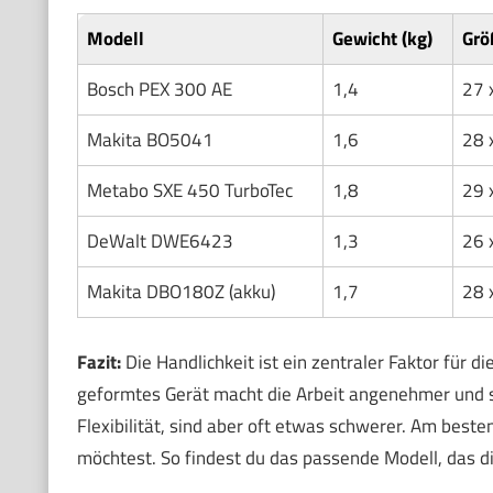
Modell
Gewicht (kg)
Grö
Bosch PEX 300 AE
1,4
27 
Makita BO5041
1,6
28 
Metabo SXE 450 TurboTec
1,8
29 
DeWalt DWE6423
1,3
26 
Makita DBO180Z (akku)
1,7
28 
Fazit:
Die Handlichkeit ist ein zentraler Faktor für d
geformtes Gerät macht die Arbeit angenehmer und so
Flexibilität, sind aber oft etwas schwerer. Am beste
möchtest. So findest du das passende Modell, das dir