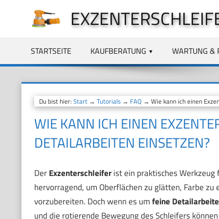
Zum
EXZENTERSCHLEIF
Inhalt
springen
STARTSEITE
KAUFBERATUNG
WARTUNG & 
Du bist hier:
Start
→
Tutorials
→
FAQ
→ Wie kann ich einen Exzente
WIE KANN ICH EINEN EXZENTER
DETAILARBEITEN EINSETZEN?
Der
Exzenterschleifer
ist ein praktisches Werkzeug 
hervorragend, um Oberflächen zu glätten, Farbe zu 
vorzubereiten. Doch wenn es um
feine Detailarbeit
und die rotierende Bewegung des Schleifers können