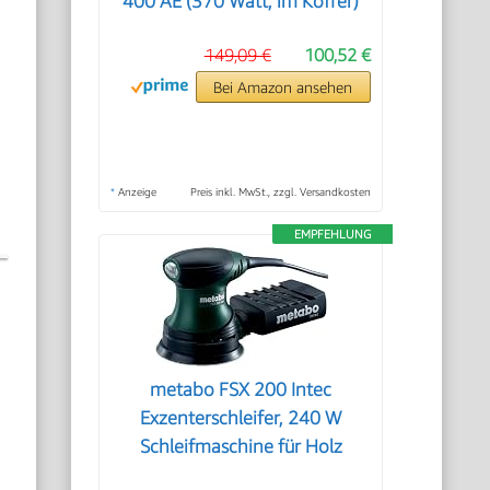
400 AE (370 Watt, im Koffer)
149,09 €
100,52 €
Bei Amazon ansehen
*
Anzeige
Preis inkl. MwSt., zzgl. Versandkosten
EMPFEHLUNG
metabo FSX 200 Intec
Exzenterschleifer, 240 W
Schleifmaschine für Holz