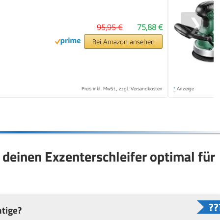
❯
95,95 €
75,88 €
Bei Amazon ansehen
Preis inkl. MwSt., zzgl. Versandkosten
*
Anzeige
 deinen Exzenterschleifer optimal für
htige?