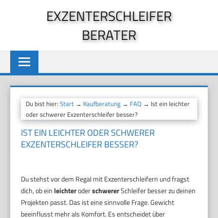
Zum
EXZENTERSCHLEIFER
Inhalt
BERATER
springen
Du bist hier:
Start
→
Kaufberatung
→
FAQ
→ Ist ein leichter
oder schwerer Exzenterschleifer besser?
IST EIN LEICHTER ODER SCHWERER
EXZENTERSCHLEIFER BESSER?
Du stehst vor dem Regal mit Exzenterschleifern und fragst
dich, ob ein
leichter
oder
schwerer
Schleifer besser zu deinen
Projekten passt. Das ist eine sinnvolle Frage. Gewicht
beeinflusst mehr als Komfort. Es entscheidet über