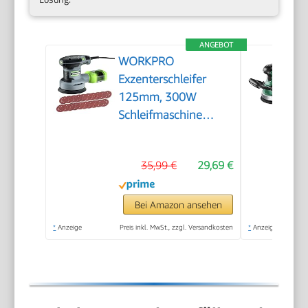
ANGEBOT
WORKPRO
Exzenterschleifer
125mm, 300W
Schleifmaschine
7000-13000 OPM
35,99 €
29,69 €
Bei Amazon ansehen
*
Anzeige
Preis inkl. MwSt., zzgl. Versandkosten
*
Anzeige