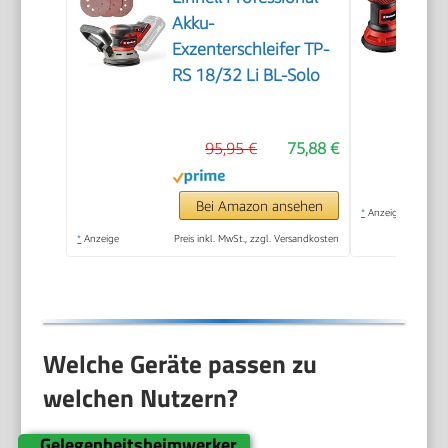
Akku-
Exzenterschleifer TP-
RS 18/32 Li BL-Solo
95,95 €
75,88 €
Bei Amazon ansehen
*
Anzeige
*
Anzeige
Preis inkl. MwSt., zzgl. Versandkosten
Welche Geräte passen zu
welchen Nutzern?
Gelegenheitsheimwerker