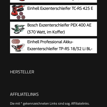
Ionen, Drehzahl-Elektronik, Mikro-
Einhell Exzenterschleifer TC-RS 425 E
Kletthaftung, inkl. 1x Schleifpapier P80, ohne
Akku und Ladegerät)
Bosch Exzenterschleifer PEX 400 AE
(370 Watt, im Koffer)
Einhell Professional Akku-
Exzenterschleifer TP-RS 18/32 Li BL-
Solo
HERSTELLER
AFFILIATELINKS
Die mit * gekennzeichneten Links sind sog. Affiliatelinks.