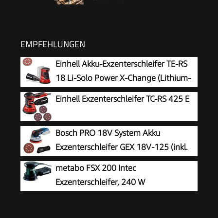
EMPFEHLUNGEN
Einhell Akku-Exzenterschleifer TE-RS
18 Li-Solo Power X-Change (Lithium-
Ionen, Drehzahl-Elektronik, Mikro-
Einhell Exzenterschleifer TC-RS 425 E
Kletthaftung, inkl. 1x Schleifpapier P80, ohne
Akku und Ladegerät)
Bosch PRO 18V System Akku
Exzenterschleifer GEX 18V-125 (inkl.
Schleifteller (125mm), 1x
metabo FSX 200 Intec
Schleifpapier, Staubbeutel, ohne
Exzenterschleifer, 240 W
Akku/Ladegerät)
Schleifmaschine für Holz