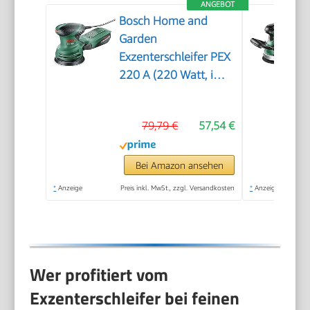
ANGEBOT
Bosch Home and
Garden
Exzenterschleifer PEX
220 A (220 Watt, im
Karton)
79,79 €
57,54 €
Bei Amazon ansehen
*
Anzeige
Preis inkl. MwSt., zzgl. Versandkosten
*
Anzeige
Wer profitiert vom
Exzenterschleifer bei feinen