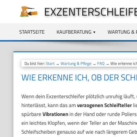
Zum
EXZENTERSCHLEIF
Inhalt
springen
STARTSEITE
KAUFBERATUNG
WARTUNG & 
Du bist hier:
Start
→
Wartung & Pflege
→
FAQ
→ Wie erkenne ich,
WIE ERKENNE ICH, OB DER SCH
Wenn dein Exzenterschleifer plötzlich unruhig läuft
hinterlässt, kann das am
verzogenen Schleifteller
li
spürbare
Vibrationen
in der Hand oder runde Poliers
ein leichtes Klopfen, wenn der Teller an der Maschi
Schleifscheiben genauso auf wie nach längerem Geb