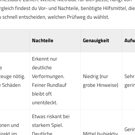
eich findest du Vor- und Nachteile, benötigte Hilfsmittel, die
 schnell entscheiden, welchen Prüfweg du wählst.
Nachteile
Genauigkeit
Auf
Erkennt nur
e
deutliche
euge nötig.
Verformungen.
Niedrig (nur
Sehr
e Schäden
Feiner Rundlauf
grobe Hinweise)
geri
bleibt oft
unentdeckt.
Etwas riskant bei
ionen und
starkem Spiel.
Geri
irekt im
Deutliche
Mittel (subjektiv,