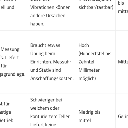
bis
ell und
Vibrationen können
sichtbar/tastbar)
mitt
andere Ursachen
haben.
Braucht etwas
Hoch
 Messung
Übung beim
(Hundertstel bis
s. Liefert
Einrichten. Messuhr
Zehntel
Mitt
 für
und Stativ sind
Millimeter
gsgrundlage.
Anschaffungskosten.
möglich)
Schwieriger bei
t für
weichem oder
nstige
Niedrig bis
konturiertem Teller.
Geri
Betrieb
mittel
Liefert keine