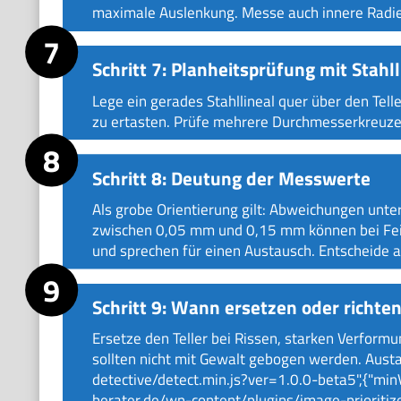
maximale Auslenkung. Messe auch innere Radie
Schritt 7: Planheitsprüfung mit Stahl
Lege ein gerades Stahllineal quer über den Telle
zu ertasten. Prüfe mehrere Durchmesserkreuze
Schritt 8: Deutung der Messwerte
Als grobe Orientierung gilt: Abweichungen unte
zwischen 0,05 mm und 0,15 mm können bei Fein
und sprechen für einen Austausch. Entscheide a
Schritt 9: Wann ersetzen oder richte
Ersetze den Teller bei Rissen, starken Verform
sollten nicht mit Gewalt gebogen werden. Austa
detective/detect.min.js?ver=1.0.0-beta5",{"mi
berater.de/wp-content/plugins/image-prioritize