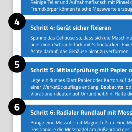
Reinige Teller und Aufnahmeflansch mit Pinsel 
Fremdkörper können falsche Messwerte erzeug
Schritt 4: Gerät sicher fixieren
Spanne das Gehäuse so, dass sich die Maschin
oder einen Schraubstock mit Schonbacken. Fixie
Achte darauf, das Gehäuse nicht zu verformen.
Schritt 5: Mitlaufprüfung mit Papier 
Lege ein dünnes Blatt Papier oder Karton auf den
einer Werkstückauflage entlang. Beobachte, ob
Vibrationen deuten auf Unrundheit hin. Halte d
Schritt 6: Radialer Rundlauf mit Mes
Bringe eine Messuhr mit Magnetfuß an. Eine Mes
Positioniere die Messnadel am Außenrand des Te