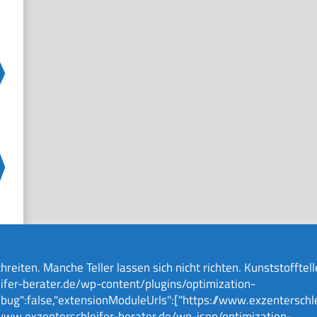
ten. Manche Teller lassen sich nicht richten. Kunststofftell
eifer-berater.de/wp-content/plugins/optimization-
bug":false,"extensionModuleUrls":["https://www.exzenterschle
/www.exzenterschleifer-berater.de/wp-json/optimization-