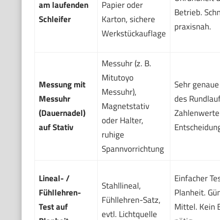
am laufenden
Papier oder
Betrieb. Schn
Schleifer
Karton, sichere
praxisnah.
Werkstückauflage
Messuhr (z. B.
Mitutoyo
Messung mit
Sehr genaue
Messuhr),
Messuhr
des Rundlauf
Magnetstativ
(Dauernadel)
Zahlenwerte
oder Halter,
auf Stativ
Entscheidun
ruhige
Spannvorrichtung
Lineal- /
Einfacher Tes
Stahllineal,
Fühllehren-
Planheit. Gü
Fühllehren-Satz,
Test auf
Mittel. Kein 
evtl. Lichtquelle