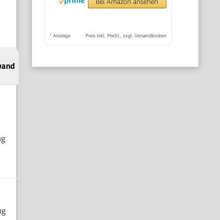
Bei Amazon ansehen
*
Anzeige
Preis inkl. MwSt., zzgl. Versandkosten
wand
ng
ng