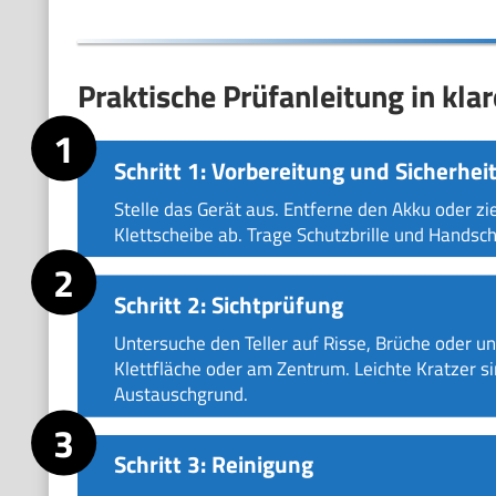
Praktische Prüfanleitung in klar
Schritt 1: Vorbereitung und Sicherhei
Stelle das Gerät aus. Entferne den Akku oder z
Klettscheibe ab. Trage Schutzbrille und Handschu
Schritt 2: Sichtprüfung
Untersuche den Teller auf Risse, Brüche oder u
Klettfläche oder am Zentrum. Leichte Kratzer s
Austauschgrund.
Schritt 3: Reinigung