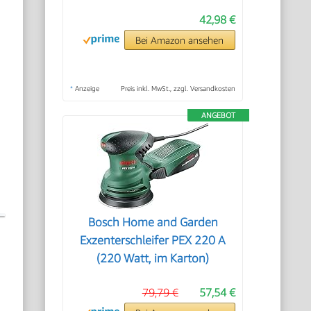
42,98 €
Bei Amazon ansehen
*
Anzeige
Preis inkl. MwSt., zzgl. Versandkosten
ANGEBOT
Bosch Home and Garden
Exzenterschleifer PEX 220 A
(220 Watt, im Karton)
79,79 €
57,54 €