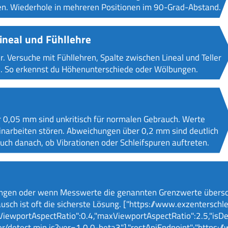
n. Wiederhole in mehreren Positionen im 90-Grad-Abstand.
lineal und Fühllehre
r. Versuche mit Fühllehren, Spalte zwischen Lineal und Teller
. So erkennst du Höhenunterschiede oder Wölbungen.
r 0,05 mm sind unkritisch für normalen Gebrauch. Werte
arbeiten stören. Abweichungen über 0,2 mm sind deutlich
uch danach, ob Vibrationen oder Schleifspuren auftreten.
n
ungen oder wenn Messwerte die genannten Grenzwerte überschrei
usch ist oft die sicherste Lösung. ["https://www.exzenterschl
nViewportAspectRatio":0.4,"maxViewportAspectRatio":2.5,"isDe
r/detect.min.js?ver=1.0.0-beta3"],"restApiEndpoint":"https:/