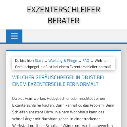
Zum
EXZENTERSCHLEIFER
Inhalt
BERATER
springen
Du bist hier:
Start
→
Wartung & Pflege
→
FAQ
→ Welcher
Geräuschpegel in dB ist bei einem Exzenterschleifer normal?
WELCHER GERÄUSCHPEGEL IN DB IST BEI
EINEM EXZENTERSCHLEIFER NORMAL?
Du bist Heimwerker, Hobbytischler oder möchtest einen
Exzenterschleifer kaufen. Dann kennst du das Problem. Beim
Schleifen entsteht Lärm. In einem Wohnhaus kann das
schnell Ärger mit Nachbarn geben. In einer trockenen
Werkstatt prallt der Schall auf Wände und wird unangenehm