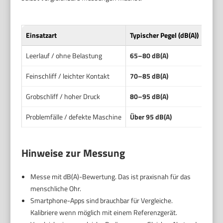
Einsatzart
Typischer Pegel (dB(A))
Haup
Leerlauf / ohne Belastung
65–80 dB(A)
Motor
Feinschliff / leichter Kontakt
70–85 dB(A)
Vibra
Grobschliff / hoher Druck
80–95 dB(A)
Hohe 
Problemfälle / defekte Maschine
Über 95 dB(A)
Lager
Hinweise zur Messung
Messe mit dB(A)-Bewertung. Das ist praxisnah für das
menschliche Ohr.
Smartphone-Apps sind brauchbar für Vergleiche.
Kalibriere wenn möglich mit einem Referenzgerät.