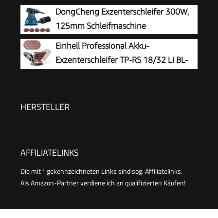
Ionen, Drehzahl-Elektronik, Mikro-
DongCheng Exzenterschleifer 300W,
Kletthaftung, inkl. 1x Schleifpapier P80, ohne
125mm Schleifmaschine
Akku und Ladegerät)
Einhell Professional Akku-
Exzenterschleifer TP-RS 18/32 Li BL-
Solo
HERSTELLER
AFFILIATELINKS
Die mit * gekennzeichneten Links sind sog. Affiliatelinks.
Als Amazon-Partner verdiene ich an qualifizierten Käufen!