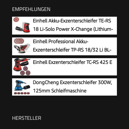
EMPFEHLUNGEN
Einhell Akku-Exzenterschleifer TE-RS
18 Li-Solo Power X-Change (Lithium-
Ionen, Drehzahl-Elektronik, Mikro-
Einhell Professional Akku-
Kletthaftung, inkl. 1x Schleifpapier P80, ohne
Exzenterschleifer TP-RS 18/32 Li BL-
Akku und Ladegerät)
Solo
Einhell Exzenterschleifer TC-RS 425 E
DongCheng Exzenterschleifer 300W,
125mm Schleifmaschine
HERSTELLER