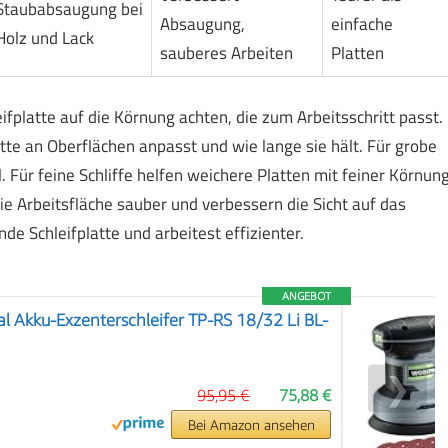
Staubabsaugung bei
Absaugung,
einfache
Holz und Lack
sauberes Arbeiten
Platten
fplatte auf die Körnung achten, die zum Arbeitsschritt passt.
tte an Oberflächen anpasst und wie lange sie hält. Für grobe
. Für feine Schliffe helfen weichere Platten mit feiner Körnung
e Arbeitsfläche sauber und verbessern die Sicht auf das
de Schleifplatte und arbeitest effizienter.
ANGEBOT
al Akku-Exzenterschleifer TP-RS 18/32 Li BL-
❯
95,95 €
75,88 €
Bei Amazon ansehen