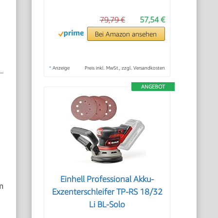
79,79 €
57,54 €
Bei Amazon ansehen
*
Anzeige
Preis inkl. MwSt., zzgl. Versandkosten
ANGEBOT
Einhell Professional Akku-
m
Exzenterschleifer TP-RS 18/32
Li BL-Solo