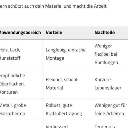
dern schützt auch dein Material und macht die Arbeit
Anwendungsbereich
Vorteile
Nachteile
Weniger
Holz, Lack,
Langlebig, einfache
flexibel bei
Kunststoff
Montage
Rundungen
Empfindliche
Flexibel, schont
Kürzere
Oberflächen,
Material
Lebensdauer
Konturen
Metall, grobe
Robust, gute
Weniger gut für
Holzarbeiten
Kraftübertragung
feine Arbeiten
Verbessert
Teurer als