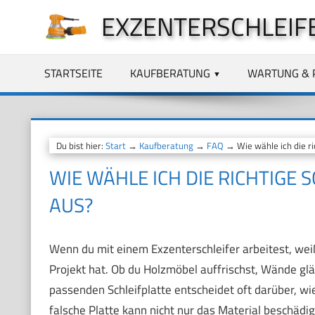
Zum
EXZENTERSCHLEIF
Inhalt
springen
STARTSEITE
KAUFBERATUNG
WARTUNG & 
Du bist hier:
Start
→
Kaufberatung
→
FAQ
→ Wie wähle ich die ric
WIE WÄHLE ICH DIE RICHTIGE 
AUS?
Wenn du mit einem Exzenterschleifer arbeitest, weißt 
Projekt hat. Ob du Holzmöbel auffrischst, Wände glä
passenden Schleifplatte entscheidet oft darüber, wi
falsche Platte kann nicht nur das Material beschädi