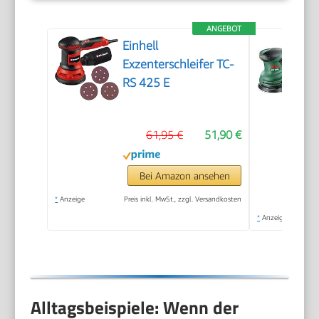
ANGEBOT
Einhell
Exzenterschleifer TC-
RS 425 E
61,95 €
51,90 €
Bei Amazon ansehen
*
Anzeige
Preis inkl. MwSt., zzgl. Versandkosten
*
Anzeige
Alltagsbeispiele: Wenn der