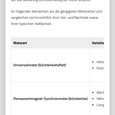
Im Folgenden betrachten wir die gängigsten Motorarten und
vergleichen sie hinsichtlich ihrer Vor- und Nachteile sowie
ihrer typischen Haltbarkeit.
Motorart
Vorteile
Hohe Leistu
Universalmotor (bürstenbehaftet)
Kostengünst
Wartungsfre
Permanentmagnet-Synchronmotor (bürstenlos)
Höhere Effi
Längere Le