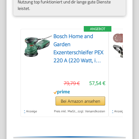
Nutzung top funktioniert und dir lange gute Dienste
leistet.
ANGEBOT
Bosch Home and
Garden
Exzenterschleifer PEX
220 A (220 Watt, im
Karton)
79,79 €
57,54 €
Bei Amazon ansehen
*
Anzeige
Preis inkl. MwSt., zzgl. Versandkosten
*
Anzeige