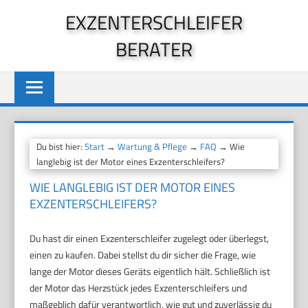
Zum
EXZENTERSCHLEIFER
Inhalt
BERATER
springen
Du bist hier:
Start
→
Wartung & Pflege
→
FAQ
→ Wie
langlebig ist der Motor eines Exzenterschleifers?
WIE LANGLEBIG IST DER MOTOR EINES
EXZENTERSCHLEIFERS?
Du hast dir einen Exzenterschleifer zugelegt oder überlegst,
einen zu kaufen. Dabei stellst du dir sicher die Frage, wie
lange der Motor dieses Geräts eigentlich hält. Schließlich ist
der Motor das Herzstück jedes Exzenterschleifers und
maßgeblich dafür verantwortlich, wie gut und zuverlässig du