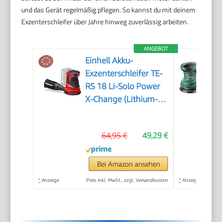
und das Gerät regelmäßig pflegen. So kannst du mit deinem
Exzenterschleifer über Jahre hinweg zuverlässig arbeiten.
ANGEBOT
Einhell Akku-
Exzenterschleifer TE-
RS 18 Li-Solo Power
X-Change (Lithium-
Ionen, Drehzahl-
Elektronik, Mikro-
64,95 €
49,29 €
Kletthaftung, inkl. 1x
Schleifpapier P80,
ohne Akku und
Bei Amazon ansehen
Ladegerät)
*
Anzeige
Preis inkl. MwSt., zzgl. Versandkosten
*
Anzeige