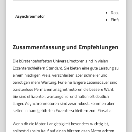
Robust und 
Asynchronmotor
Einfacher A
Zusammenfassung und Empfehlungen
Die bürstenbehafteten Universalmotoren sind in vielen
Exzenterschleifern Standard. Sie bieten eine gute Leistung zu
einem niedrigen Preis, verschleißen aber schneller und
benötigen mehr Wartung. Für eine längere Lebensdauer sind
bürstenlose Permanentmagnetmotoren die bessere Wahl.
Sie sind effizienter, wartungsfrei und halten oft deutlich
länger. Asynchronmotoren sind zwar robust, kommen aber
selten in handgeführten Exzenterschleifern zum Einsatz.
Wenn dir die Motor-Langlebigkeit besonders wichtig ist,
solltest du beim Kauf auf einen bürstenlosen Motor achten